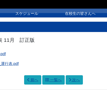
スケジュール
在校生の皆さんへ
 11月 訂正版
df
行表.pdf
前へ
一覧へ
次へ